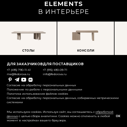
ELEMENTS
В ИНТЕРЬЕРЕ
СТОЛЫ
КОНСОЛИ
ПР
ДЛЯ ЗАКАЗЧИКОВ
ДЛЯ ПОСТАВЩИКОВ
+7 (495) 790-11-41
+7 (915) 490-09-71
me@fedorova.ru
info@fedorova.ru
Pinterest
Telegram
YouTube
Rutube
Согласие на обработку персональных данных
Положение по работе с персональными данными
Политика использования файлов cookies
Согласие на обработку персональных данных, собираемых метрическими
системами
@2025-2026 Контент охраняется
законодательством об авторском праве
Мы используем cookies. Используя сайт, вы соглашаетесь с
обработкой
данных
с целью сбора аналитики. Cookies можно отключить в любой
ОК
момент в настройках вашего браузера.