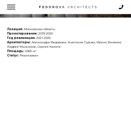
VILLA UNO
Зака
рыть
ВИЛЛА УНО, 2024
обра
о
звон
Локация:
Московская область
Проектирование:
2019-2020
Год реализации:
2021-2025
Архитекторы:
Александра Федорова, Анастасия Гурова, Ирина Ванеева,
Андрей Мызников, Сергей Калюта
Площадь:
2060 м²
Статус:
Реализован