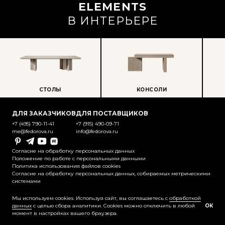
ELEMENTS
В ИНТЕРЬЕРЕ
СТОЛЫ
КОНСОЛИ
ПР
ДЛЯ ЗАКАЗЧИКОВ
ДЛЯ ПОСТАВЩИКОВ
+7 (495) 790-11-41
+7 (915) 490-09-71
me@fedorova.ru
info@fedorova.ru
Pinterest
Telegram
YouTube
Rutube
Согласие на обработку персональных данных
Положение по работе с персональными данными
Политика использования файлов cookies
Согласие на обработку персональных данных, собираемых метрическими
системами
@2025-2026 Контент охраняется
законодательством об авторском праве
Мы используем cookies. Используя сайт, вы соглашаетесь с
обработкой
данных
с целью сбора аналитики. Cookies можно отключить в любой
ОК
момент в настройках вашего браузера.