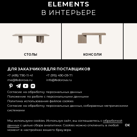
ELEMENTS
В ИНТЕРЬЕРЕ
СТОЛЫ
КОНСОЛИ
ПР
ДЛЯ ЗАКАЗЧИКОВ
ДЛЯ ПОСТАВЩИКОВ
+7 (495) 790-11-41
+7 (915) 490-09-71
me@fedorova.ru
info@fedorova.ru
Pinterest
Telegram
YouTube
Rutube
Согласие на обработку персональных данных
Положение по работе с персональными данными
Политика использования файлов cookies
Согласие на обработку персональных данных, собираемых метрическими
системами
@2025-2026 Контент охраняется
законодательством об авторском праве
Мы используем cookies. Используя сайт, вы соглашаетесь с
обработкой
данных
с целью сбора аналитики. Cookies можно отключить в любой
ОК
момент в настройках вашего браузера.