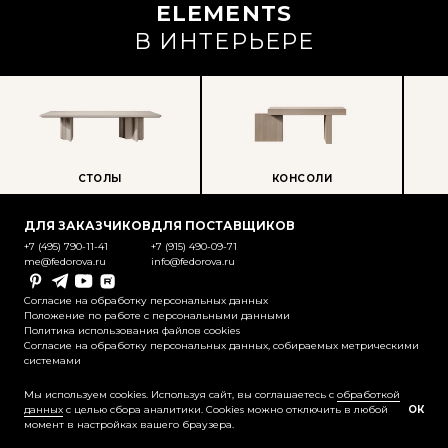
ELEMENTS
В ИНТЕРЬЕРЕ
СТОЛЫ
КОНСОЛИ
ПР
ДЛЯ ЗАКАЗЧИКОВ
ДЛЯ ПОСТАВЩИКОВ
+7 (495) 790-11-41
+7 (915) 490-09-71
me@fedorova.ru
info@fedorova.ru
Pinterest
Telegram
YouTube
Rutube
Согласие на обработку персональных данных
Положение по работе с персональными данными
Политика использования файлов cookies
Согласие на обработку персональных данных, собираемых метрическими
системами
@2025-2026 Контент охраняется
законодательством об авторском праве
Мы используем cookies. Используя сайт, вы соглашаетесь с
обработкой
данных
с целью сбора аналитики. Cookies можно отключить в любой
ОК
момент в настройках вашего браузера.