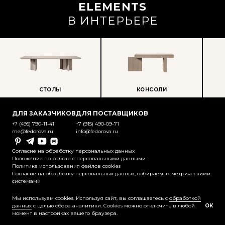
ELEMENTS
В ИНТЕРЬЕРЕ
СТОЛЫ
КОНСОЛИ
ПР
ДЛЯ ЗАКАЗЧИКОВ
ДЛЯ ПОСТАВЩИКОВ
+7 (495) 790-11-41
+7 (915) 490-09-71
me@fedorova.ru
info@fedorova.ru
Pinterest
Telegram
YouTube
Rutube
Согласие на обработку персональных данных
Положение по работе с персональными данными
Политика использования файлов cookies
Согласие на обработку персональных данных, собираемых метрическими
системами
@2025-2026 Контент охраняется
законодательством об авторском праве
Мы используем cookies. Используя сайт, вы соглашаетесь с
обработкой
данных
с целью сбора аналитики. Cookies можно отключить в любой
ОК
момент в настройках вашего браузера.