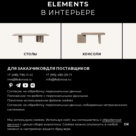
ELEMENTS
В ИНТЕРЬЕРЕ
СТОЛЫ
КОНСОЛИ
ПР
ДЛЯ ЗАКАЗЧИКОВ
ДЛЯ ПОСТАВЩИКОВ
+7 (495) 790-11-41
+7 (915) 490-09-71
me@fedorova.ru
info@fedorova.ru
Pinterest
Telegram
YouTube
Rutube
Согласие на обработку персональных данных
Положение по работе с персональными данными
Политика использования файлов cookies
Согласие на обработку персональных данных, собираемых метрическими
системами
@2025-2026 Контент охраняется
законодательством об авторском праве
Мы используем cookies. Используя сайт, вы соглашаетесь с
обработкой
данных
с целью сбора аналитики. Cookies можно отключить в любой
ОК
момент в настройках вашего браузера.