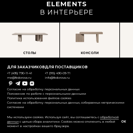
ELEMENTS
В ИНТЕРЬЕРЕ
СТОЛЫ
КОНСОЛИ
ПР
ДЛЯ ЗАКАЗЧИКОВ
ДЛЯ ПОСТАВЩИКОВ
+7 (495) 790-11-41
+7 (915) 490-09-71
me@fedorova.ru
info@fedorova.ru
Pinterest
Telegram
YouTube
Rutube
Согласие на обработку персональных данных
Положение по работе с персональными данными
Политика использования файлов cookies
Согласие на обработку персональных данных, собираемых метрическими
системами
@2025-2026 Контент охраняется
законодательством об авторском праве
Мы используем cookies. Используя сайт, вы соглашаетесь с
обработкой
данных
с целью сбора аналитики. Cookies можно отключить в любой
ОК
момент в настройках вашего браузера.