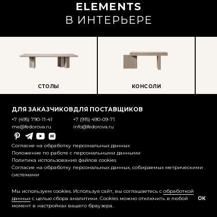
ELEMENTS
В ИНТЕРЬЕРЕ
СТОЛЫ
КОНСОЛИ
ПР
ДЛЯ ЗАКАЗЧИКОВ
ДЛЯ ПОСТАВЩИКОВ
+7 (495) 790-11-41
+7 (915) 490-09-71
me@fedorova.ru
info@fedorova.ru
Pinterest
Telegram
YouTube
Rutube
Согласие на обработку персональных данных
Положение по работе с персональными данными
Политика использования файлов cookies
Согласие на обработку персональных данных, собираемых метрическими
системами
@2025-2026 Контент охраняется
законодательством об авторском праве
Мы используем cookies. Используя сайт, вы соглашаетесь с
обработкой
данных
с целью сбора аналитики. Cookies можно отключить в любой
ОК
момент в настройках вашего браузера.