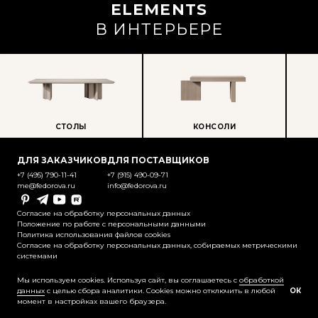
ELEMENTS
В ИНТЕРЬЕРЕ
СТОЛЫ
КОНСОЛИ
ПР
ДЛЯ ЗАКАЗЧИКОВ
ДЛЯ ПОСТАВЩИКОВ
+7 (495) 790-11-41
+7 (915) 490-09-71
me@fedorova.ru
info@fedorova.ru
Pinterest
Telegram
YouTube
Rutube
Согласие на обработку персональных данных
Положение по работе с персональными данными
Политика использования файлов cookies
Согласие на обработку персональных данных, собираемых метрическими
системами
@2025-2026 Контент охраняется
законодательством об авторском праве
Мы используем cookies. Используя сайт, вы соглашаетесь с
обработкой
данных
с целью сбора аналитики. Cookies можно отключить в любой
ОК
момент в настройках вашего браузера.